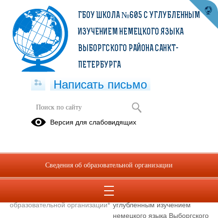
ГБОУ ШКОЛА №605 С УГЛУБЛЕННЫМ
ИЗУЧЕНИЕМ НЕМЕЦКОГО ЯЗЫКА
ВЫБОРГСКОГО РАЙОНА САНКТ-
ПЕТЕРБУРГА
Написать письмо
Контакты
Версия для слабовидящих
Государственное бюджетное общеобразовательное учреждение
средняя общеобразовательная школа №605 с углубленным
Сведения об образовательной организации
изучением немецкого языка Выборгского района Санкт-Петербурга
Сокращенное наименование
ГБОУ школа №605 с
образовательной организации*
углубленным изучением
немецкого языка Выборгского