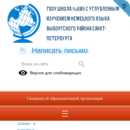
ГБОУ ШКОЛА №605 С УГЛУБЛЕННЫМ
ИЗУЧЕНИЕМ НЕМЕЦКОГО ЯЗЫКА
ВЫБОРГСКОГО РАЙОНА САНКТ-
ПЕТЕРБУРГА
Написать письмо
Библиотека школы №605
Версия для слабовидящих
День
С днем
К 75-летию
славянской
рождения,
Победы!
письменности
Санкт-
Сведения об образовательной организации
Петербург!
"Родник
красоты и
знания - в
народных