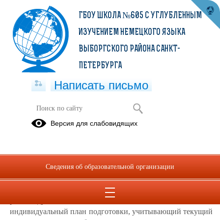
ГБОУ ШКОЛА №605 С УГЛУБЛЕННЫМ
ИЗУЧЕНИЕМ НЕМЕЦКОГО ЯЗЫКА
ВЫБОРГСКОГО РАЙОНА САНКТ-
ПЕТЕРБУРГА
Написать письмо
Рекомендации обучающимся по
Версия для слабовидящих
организации индивидуальной
подготовки к ЕГЭ по информатике и
ИКТ в компьютерной форме
Сведения об образовательной организации
25.02.2021
Для успешной подготовки к экзамену учащимся
рекомендуется составить
индивидуальный план подготовки, учитывающий текущий