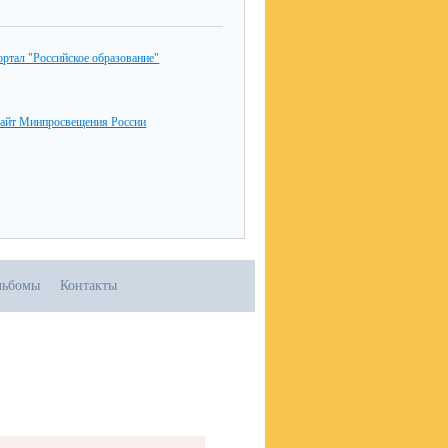
ртал "Российское образование"
айт Минпросвещения России
льбомы
Контакты