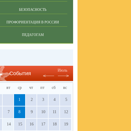
БЕЗОПАСНОСТЬ
ПРОФОРИЕНТАЦИЯ В РОССИИ
ПЕДАГОГАМ
Июль
События
вт
ср
чт
пт
сб
вс
1
2
3
4
5
7
8
9
10
11
12
14
15
16
17
18
19