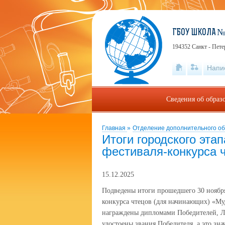
ГБОУ ШКОЛА №
194352 Санкт - Пете
Напи
Сведения об образ
Главная
»
Отделение дополнительного о
Итоги городского эта
фестиваля-конкурса 
15.12.2025
Подведены итоги прошедшего 30 ноября 
конкурса чтецов (для начинающих) «Муд
награждены дипломами Победителей, Ла
удостоены звания Победителя, а это зна