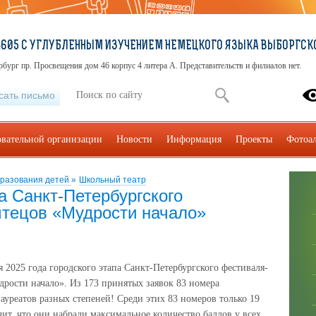
605 С УГЛУБЛЕННЫМ ИЗУЧЕНИЕМ НЕМЕЦКОГО ЯЗЫКА ВЫБОРГСКО
рбург пр. Просвещения дом 46 корпус 4 литера А. Представительств и филиалов нет.
сать письмо
овательной организации
Новости
Информация
Проекты
Фотоа
бразования детей
»
Школьный театр
па Санкт-Петербургского
чтецов «Мудрости начало»
2025 года городского этапа Санкт-Петербургского фестиваля-
рости начало». Из 173 принятых заявок 83 номера
уреатов разных степеней! Среди этих 83 номеров только 19
чит, что они набрали максимальное количество баллов у всех