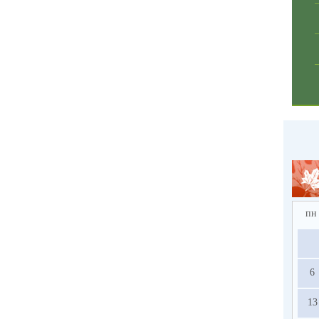
пн
6
13