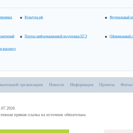
ственных
Культура.рф
Федеральный по
измерений
Портал информационной поддержки ЕГЭ
Официальный с
 и высшего
овательной организации
Новости
Информация
Проекты
Фотоа
.07.2026
тивная прямая ссылка на источник обязательна