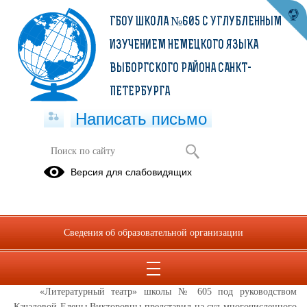
ГБОУ ШКОЛА №605 С УГЛУБЛЕННЫМ
ИЗУЧЕНИЕМ НЕМЕЦКОГО ЯЗЫКА
ВЫБОРГСКОГО РАЙОНА САНКТ-
ПЕТЕРБУРГА
Написать письмо
«Театральный диалог»
Версия для слабовидящих
18.04.2024
13 апреля 2024 года в Клубе «Выборгская сторона» состоялась
торжественная церемония награждения Открытого театрального
Сведения об образовательной организации
фестиваля «Театральный диалог». Этот фестиваль впервые
проводился в нашем районе, в нем участвовало 36 постановок
детских театров, работающих на базах детских садов и школ.
«Литературный театр» школы № 605 под руководством
Качаловой Елены Викторовны представил на суд многочисленного