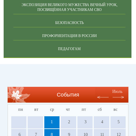
ЭКСПОЗИЦИЯ ВЕЛИКОГО МУЖЕСТВА ВЕЧНЫЙ УРОК,
ПОСВЯЩЁННАЯ УЧАСТНИКАМ СВО
БЕЗОПАСНОСТЬ
ПРОФОРИЕНТАЦИЯ В РОССИИ
ПЕДАГОГАМ
Июль
События
пн
вт
ср
чт
пт
сб
вс
1
2
3
4
5
6
7
8
9
10
11
12